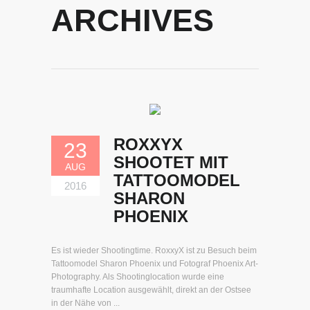
ARCHIVES
ROXXYX
23
SHOOTET MIT
AUG
TATTOOMODEL
2016
SHARON
PHOENIX
Es ist wieder Shootingtime. RoxxyX ist zu Besuch beim
Tattoomodel Sharon Phoenix und Fotograf Phoenix Art-
Photography. Als Shootinglocation wurde eine
traumhafte Location ausgewählt, direkt an der Ostsee
in der Nähe von ...