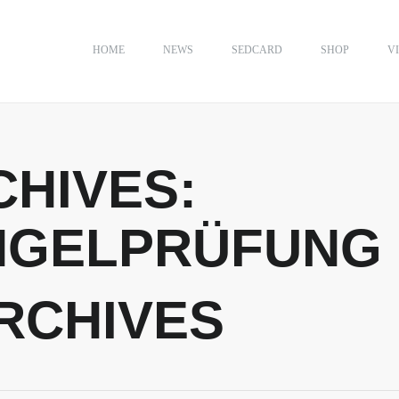
HOME
NEWS
SEDCARD
SHOP
V
CHIVES:
NGELPRÜFUNG
RCHIVES