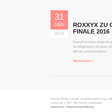
31
JAN
ROXXYX ZU 
FINALE 2016
2016
RoxxyX ist schon lange ein
die Möglichkeit, mit vielen
Bild.de zu kommentieren. ...
Weiterlesen
RoxxyX Model, Camgirl, Erotikdarstellerin Roxy Mil
roxxyx.de © 2017. Alle Rechte vorbehalten.
Impressum
|
Datenschutzerklärung