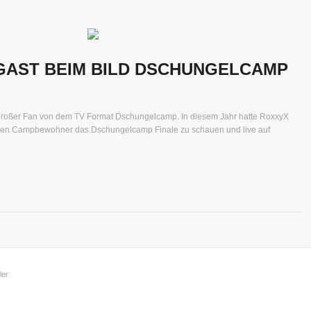
GAST BEIM BILD DSCHUNGELCAMP
 großer Fan von dem TV Format Dschungelcamp. In diesem Jahr hatte RoxxyX
 alten Campbewohner das Dschungelcamp Finale zu schauen und live auf
ler