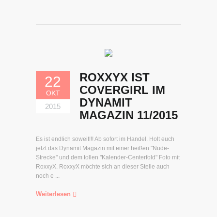
ROXXYX IST
22
COVERGIRL IM
OKT
DYNAMIT
2015
MAGAZIN 11/2015
Es ist endlich soweit!!! Ab sofort im Handel. Holt euch
jetzt das Dynamit Magazin mit einer heißen "Nude-
Strecke" und dem tollen "Kalender-Centerfold" Foto mit
RoxxyX. RoxxyX möchte sich an dieser Stelle auch
noch e ...
Weiterlesen