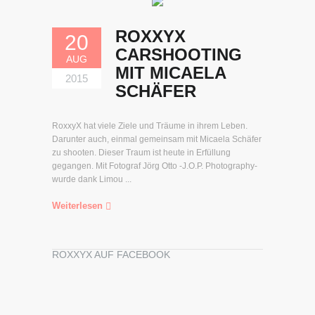
ROXXYX
20
CARSHOOTING
AUG
MIT MICAELA
2015
SCHÄFER
RoxxyX hat viele Ziele und Träume in ihrem Leben.
Darunter auch, einmal gemeinsam mit Micaela Schäfer
zu shooten. Dieser Traum ist heute in Erfüllung
gegangen. Mit Fotograf Jörg Otto -J.O.P. Photography-
wurde dank Limou ...
Weiterlesen
ROXXYX AUF FACEBOOK