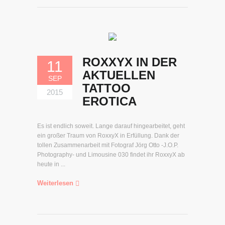
ROXXYX IN DER
11
AKTUELLEN
SEP
TATTOO
2015
EROTICA
Es ist endlich soweit. Lange darauf hingearbeitet, geht
ein großer Traum von RoxxyX in Erfüllung. Dank der
tollen Zusammenarbeit mit Fotograf Jörg Otto -J.O.P.
Photography- und Limousine 030 findet ihr RoxxyX ab
heute in ...
Weiterlesen