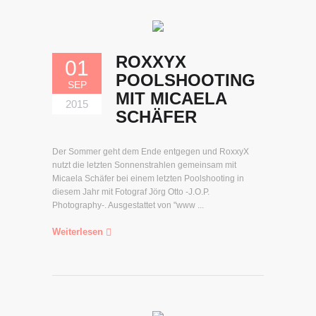
ROXXYX
01
POOLSHOOTING
SEP
MIT MICAELA
2015
SCHÄFER
Der Sommer geht dem Ende entgegen und RoxxyX
nutzt die letzten Sonnenstrahlen gemeinsam mit
Micaela Schäfer bei einem letzten Poolshooting in
diesem Jahr mit Fotograf Jörg Otto -J.O.P.
Photography-. Ausgestattet von "www ...
Weiterlesen