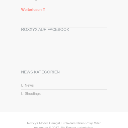
Weiterlesen
ROXXYX AUF FACEBOOK
NEWS KATEGORIEN
News
Shootings
RoxxyX Model, Camgirl, Erotikdarstellerin Roxy Miller
roxxyx.de © 2017. Alle Rechte vorbehalten.