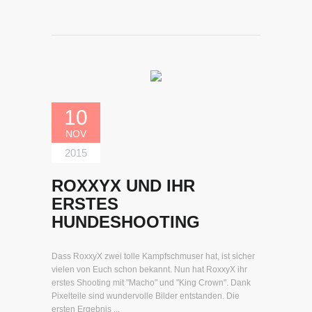
10
NOV
2015
ROXXYX UND IHR
ERSTES
HUNDESHOOTING
Dass RoxxyX zwei tolle Kampfschmuser hat, ist sicher
vielen von Euch schon bekannt. Nun hat RoxxyX ihr
erstes Shooting mit "Macho" und "King Crown". Dank
Pixelteile sind wundervolle Bilder entstanden. Die
ersten Ergebnis ...