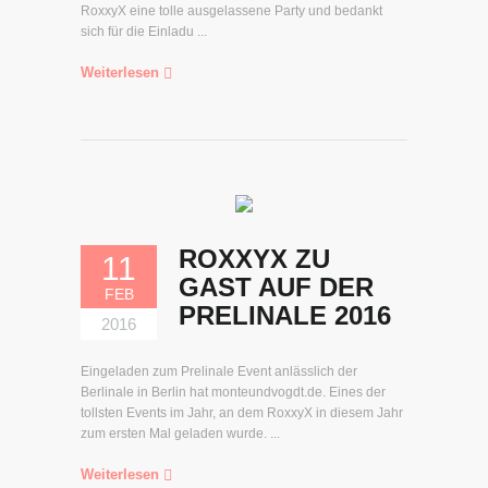
RoxxyX eine tolle ausgelassene Party und bedankt
sich für die Einladu ...
Weiterlesen
ROXXYX ZU
11
GAST AUF DER
FEB
PRELINALE 2016
2016
Eingeladen zum Prelinale Event anlässlich der
Berlinale in Berlin hat monteundvogdt.de. Eines der
tollsten Events im Jahr, an dem RoxxyX in diesem Jahr
zum ersten Mal geladen wurde. ...
Weiterlesen