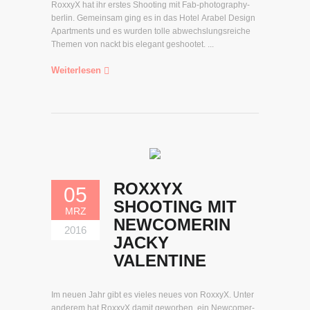
RoxxyX hat ihr erstes Shooting mit Fab-photography-
berlin. Gemeinsam ging es in das Hotel Arabel Design
Apartments und es wurden tolle abwechslungsreiche
Themen von nackt bis elegant geshootet. ...
Weiterlesen
ROXXYX
05
SHOOTING MIT
MRZ
NEWCOMERIN
2016
JACKY
VALENTINE
Im neuen Jahr gibt es vieles neues von RoxxyX. Unter
anderem hat RoxxyX damit geworben, ein Newcomer-