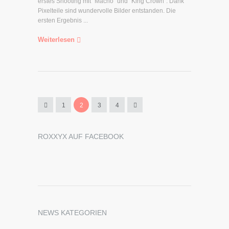
erstes Shooting mit "Macho" und "King Crown". Dank
Pixelteile sind wundervolle Bilder entstanden. Die
ersten Ergebnis ...
Weiterlesen
1
2
3
4
ROXXYX AUF FACEBOOK
NEWS KATEGORIEN