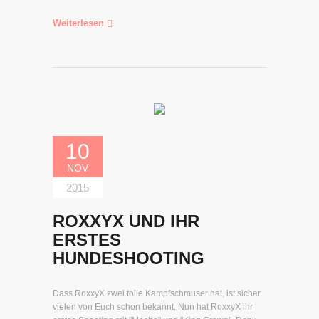
Weiterlesen
10
NOV
2015
ROXXYX UND IHR
ERSTES
HUNDESHOOTING
Dass RoxxyX zwei tolle Kampfschmuser hat, ist sicher
vielen von Euch schon bekannt. Nun hat RoxxyX ihr