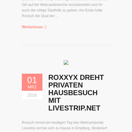
Girl auf die Webcambranche vorzubereiten und ihr
auch die nötige Starthilfe zu geben. Am Ende hatte
RoxxyX die Qual der ...
Weiterlesen
ROXXYX DREHT
01
PRIVATEN
MRZ
HAUSBESUCH
2016
MIT
LIVESTRIP.NET
RoxxyX nimmt am heutigen Tag das Webcamportal
Livestrip.net bei sich zu Hause in Empfang. Moderiert