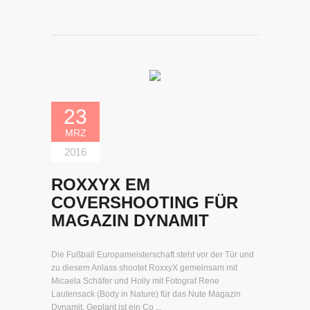
23
MRZ
2016
ROXXYX EM
COVERSHOOTING FÜR
MAGAZIN DYNAMIT
Die Fußball Europameisterschaft steht vor der Tür und
zu diesem Anlass shootet RoxxyX gemeinsam mit
Micaela Schäfer und Holly mit Fotograf Rene
Lautensack (Body in Nature) für das Nute Magazin
Dynamit. Geplant ist ein Co ...