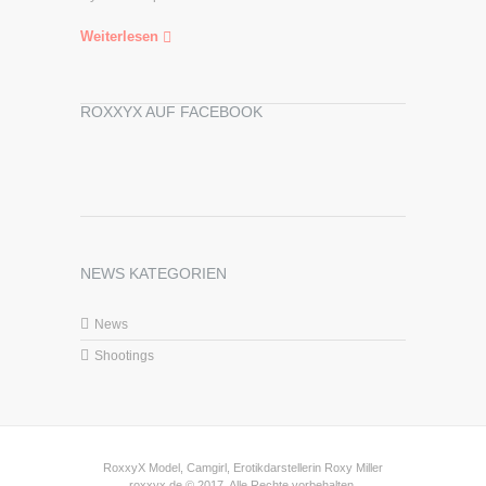
Weiterlesen
ROXXYX AUF FACEBOOK
NEWS KATEGORIEN
News
Shootings
RoxxyX Model, Camgirl, Erotikdarstellerin Roxy Miller
roxxyx.de © 2017. Alle Rechte vorbehalten.