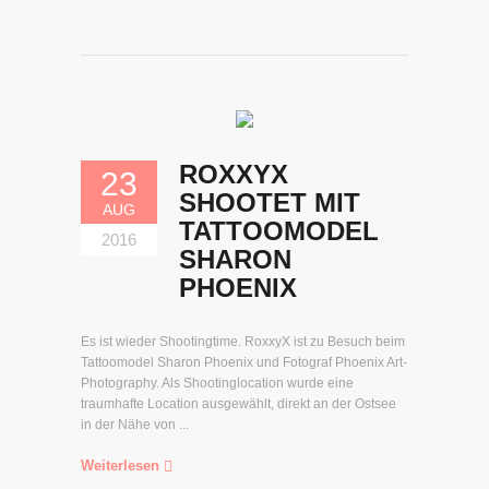
ROXXYX
23
SHOOTET MIT
AUG
TATTOOMODEL
2016
SHARON
PHOENIX
Es ist wieder Shootingtime. RoxxyX ist zu Besuch beim
Tattoomodel Sharon Phoenix und Fotograf Phoenix Art-
Photography. Als Shootinglocation wurde eine
traumhafte Location ausgewählt, direkt an der Ostsee
in der Nähe von ...
Weiterlesen