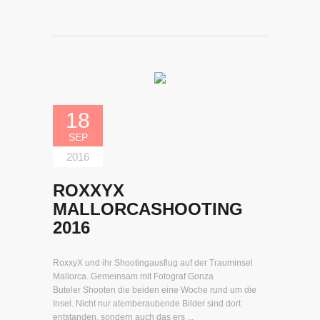
18
SEP
2016
ROXXYX
MALLORCASHOOTING
2016
RoxxyX und ihr Shootingausflug auf der Trauminsel
Mallorca. Gemeinsam mit Fotograf Gonza
Buteler Shooten die beiden eine Woche rund um die
Insel. Nicht nur atemberaubende Bilder sind dort
entstanden, sondern auch das ers ...