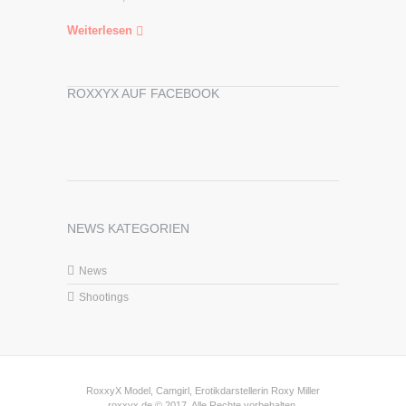
Weiterlesen
ROXXYX AUF FACEBOOK
NEWS KATEGORIEN
News
Shootings
RoxxyX Model, Camgirl, Erotikdarstellerin Roxy Miller
roxxyx.de © 2017. Alle Rechte vorbehalten.