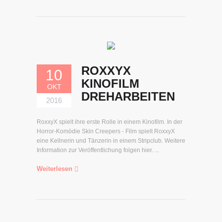
ROXXYX
10
KINOFILM
OKT
DREHARBEITEN
2016
RoxxyX spielt ihre erste Rolle in einem Kinofilm. In der
Horror-Komödie Skin Creepers - Film spielt RoxxyX
eine Kellnerin und Tänzerin in einem Stripclub. Weitere
Information zur Veröffentlichung folgen hier. ...
Weiterlesen