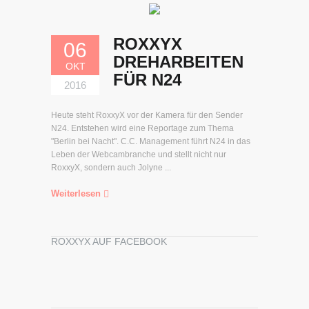
ROXXYX
06
DREHARBEITEN
OKT
FÜR N24
2016
Heute steht RoxxyX vor der Kamera für den Sender
N24. Entstehen wird eine Reportage zum Thema
"Berlin bei Nacht". C.C. Management führt N24 in das
Leben der Webcambranche und stellt nicht nur
RoxxyX, sondern auch Jolyne ...
Weiterlesen
ROXXYX AUF FACEBOOK