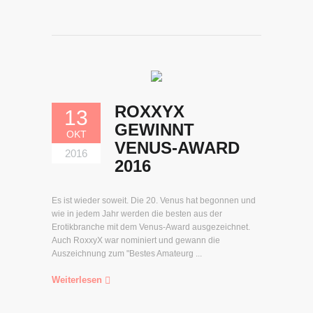
ROXXYX
13
GEWINNT
OKT
VENUS-AWARD
2016
2016
Es ist wieder soweit. Die 20. Venus hat begonnen und
wie in jedem Jahr werden die besten aus der
Erotikbranche mit dem Venus-Award ausgezeichnet.
Auch RoxxyX war nominiert und gewann die
Auszeichnung zum "Bestes Amateurg ...
Weiterlesen