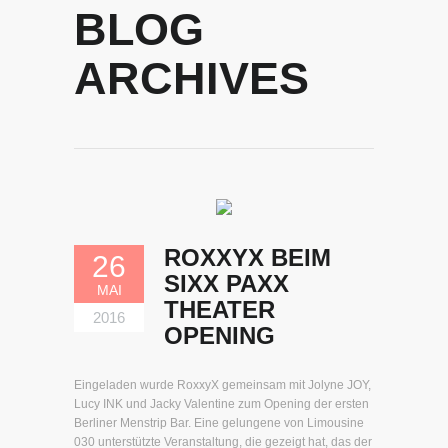
BLOG
ARCHIVES
ROXXYX BEIM
26
SIXX PAXX
MAI
THEATER
2016
OPENING
Eingeladen wurde RoxxyX gemeinsam mit Jolyne JOY,
Lucy INK und Jacky Valentine zum Opening der ersten
Berliner Menstrip Bar. Eine gelungene von Limousine
030 unterstützte Veranstaltung, die gezeigt hat, das der