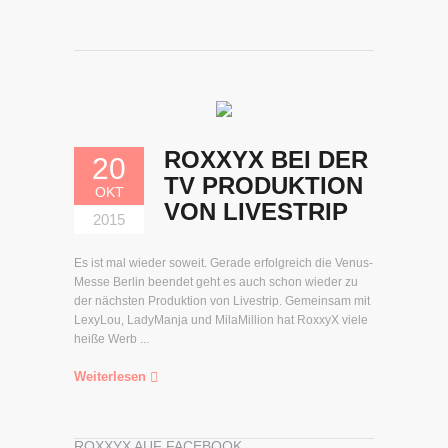
ROXXYX BEI DER
20
TV PRODUKTION
OKT
VON LIVESTRIP
2015
Es ist mal wieder soweit. Gerade erfolgreich die Venus-
Messe Berlin beendet geht es auch schon wieder zu
der nächsten Produktion von Livestrip. Gemeinsam mit
LexyLou, LadyManja und MilaMillion hat RoxxyX viele
heiße Werb ...
Weiterlesen
ROXXYX AUF FACEBOOK