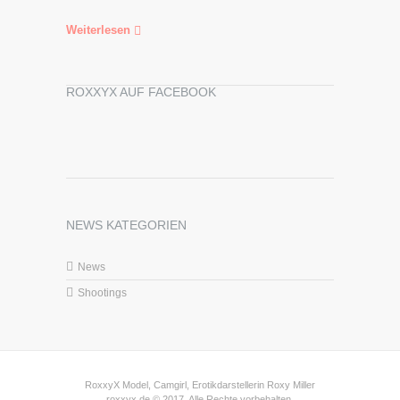
Weiterlesen
ROXXYX AUF FACEBOOK
NEWS KATEGORIEN
News
Shootings
RoxxyX Model, Camgirl, Erotikdarstellerin Roxy Miller
roxxyx.de © 2017. Alle Rechte vorbehalten.