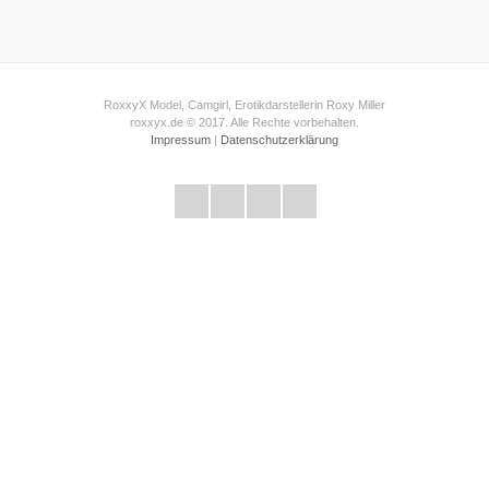
RoxxyX Model, Camgirl, Erotikdarstellerin Roxy Miller
roxxyx.de © 2017. Alle Rechte vorbehalten.
Impressum
|
Datenschutzerklärung