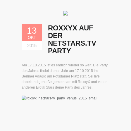
ROXXYX AUF
13
DER
OKT
NETSTARS.TV
2015
PARTY
Am 17.10.2015 ist es endlich wieder so weit. Die Party
des Jahres findet dieses Jahr am 17.10.2015 im
Berliner Adagio am Potsdamer Platz statt. Sei live
dabei und genieße gemeinsam mit RoxxyX und vielen
anderen Erotik Stars deine Party des Jahres.