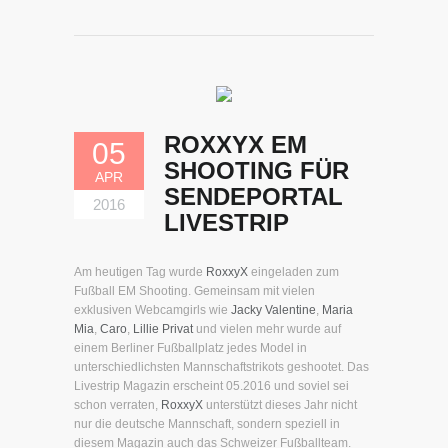
ROXXYX EM
05
SHOOTING FÜR
APR
SENDEPORTAL
2016
LIVESTRIP
Am heutigen Tag wurde
RoxxyX
eingeladen zum
Fußball EM Shooting. Gemeinsam mit vielen
exklusiven Webcamgirls wie
Jacky Valentine
,
Maria
Mia
,
Caro
,
Lillie Privat
und vielen mehr wurde auf
einem Berliner Fußballplatz jedes Model in
unterschiedlichsten Mannschaftstrikots geshootet. Das
Livestrip Magazin erscheint 05.2016 und soviel sei
schon verraten,
RoxxyX
unterstützt dieses Jahr nicht
nur die deutsche Mannschaft, sondern speziell in
diesem Magazin auch das Schweizer Fußballteam.