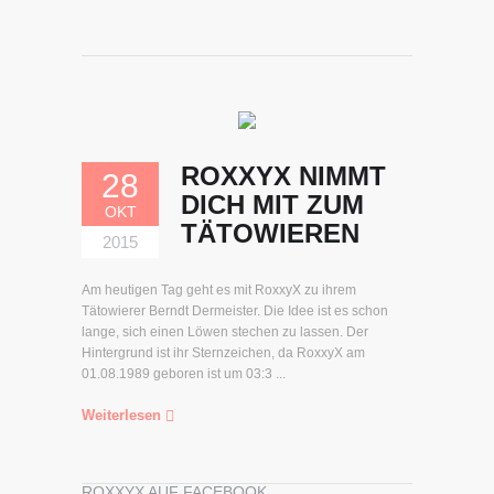
ROXXYX NIMMT
28
DICH MIT ZUM
OKT
TÄTOWIEREN
2015
Am heutigen Tag geht es mit RoxxyX zu ihrem
Tätowierer Berndt Dermeister. Die Idee ist es schon
lange, sich einen Löwen stechen zu lassen. Der
Hintergrund ist ihr Sternzeichen, da RoxxyX am
01.08.1989 geboren ist um 03:3 ...
Weiterlesen
ROXXYX AUF FACEBOOK