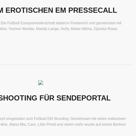
M EROTISCHEN EM PRESSECALL
 Die Fußball Europameisterschaft startet in Frankreich und gemeinsam mit
ntine, Yvonne Woelke, Mandy Lange, Holly, Mieke Wilma, Djamila Rowe,
SHOOTING FÜR SENDEPORTAL
yX eingeladen zum Fußball EM Shooting. Gemeinsam mit vielen exklusiven
ine, Maria Mia, Caro, Lillie Privat und vielen mehr wurde auf einem Berliner