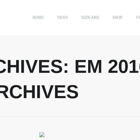
HOME
NEWS
SEDCARD
SHOP
V
CHIVES:
EM 201
RCHIVES