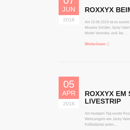
07
JUN
ROXXYX BEI
2016
Am 10.06.2016 ist es soweit.
Micaela Schäfer, Jacky Vale
Model Veronika, und Jac ...
Weiterlesen
05
APR
ROXXYX EM 
LIVESTRIP
2016
Am heutigen Tag wurde Roxx
Webcamgirls wie Jacky Valent
Fußballplatz jedes ...