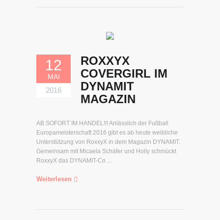
ROXXYX
12
COVERGIRL IM
MAI
DYNAMIT
2016
MAGAZIN
AB SOFORT IM HANDEL!!! Anlässlich der Fußball
Europameisterschaft 2016 gibt es ab heute weibliche
Unterstützung von RoxxyX in dem Magazin DYNAMIT.
Gemeinsam mit Micaela Schäfer und Holly schmückt
RoxxyX das DYNAMIT-Co ...
Weiterlesen