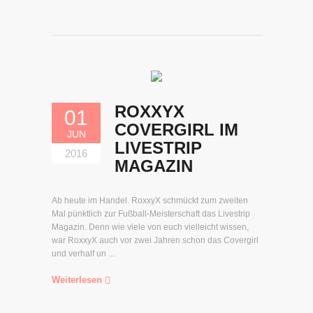
ROXXYX
01
COVERGIRL IM
JUN
LIVESTRIP
2016
MAGAZIN
Ab heute im Handel. RoxxyX schmückt zum zweiten
Mal pünktlich zur Fußball-Meisterschaft das Livestrip
Magazin. Denn wie viele von euch vielleicht wissen,
war RoxxyX auch vor zwei Jahren schon das Covergirl
und verhalf un ...
Weiterlesen