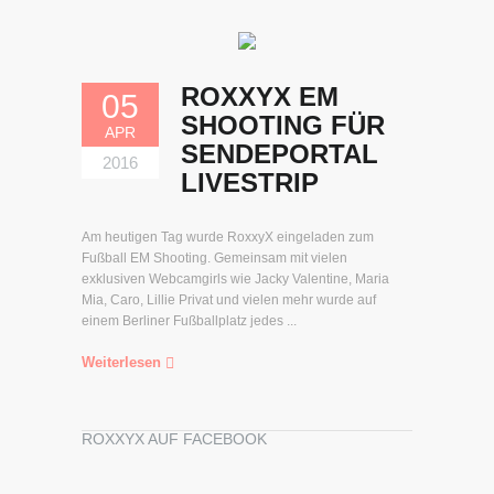
ROXXYX EM
05
SHOOTING FÜR
APR
SENDEPORTAL
2016
LIVESTRIP
Am heutigen Tag wurde RoxxyX eingeladen zum
Fußball EM Shooting. Gemeinsam mit vielen
exklusiven Webcamgirls wie Jacky Valentine, Maria
Mia, Caro, Lillie Privat und vielen mehr wurde auf
einem Berliner Fußballplatz jedes ...
Weiterlesen
ROXXYX AUF FACEBOOK