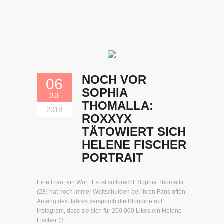
NOCH VOR
06
SOPHIA
JUL
THOMALLA:
2018
ROXXYX
TÄTOWIERT SICH
HELENE FISCHER
PORTRAIT
Eine Frau, ein Wort. Es ist vollbracht. Sophia Thomalla
(28) hat noch immer Wettschulden bei ihren Fans offen:
Anfang des Jahres versprach die Blondine auf
Instagram, dass sie sich für 200.000 Likes ein Helene
Fischer (3 ...