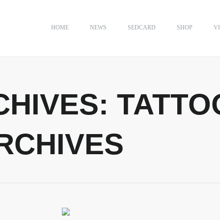
HOME
NEWS
SEDCARD
SHOP
V
CHIVES:
TATTO
RCHIVES