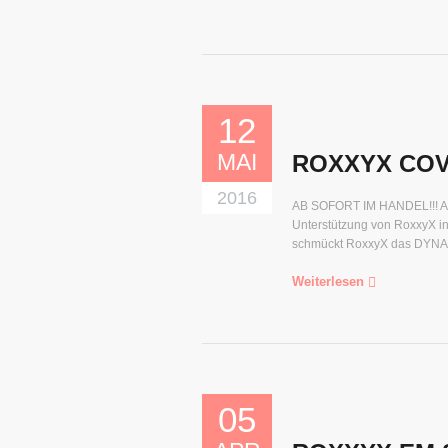
12
MAI
ROXXYX COV
2016
AB SOFORT IM HANDEL!!! Anlä
Unterstützung von RoxxyX i
schmückt RoxxyX das DYNAM
Weiterlesen
05