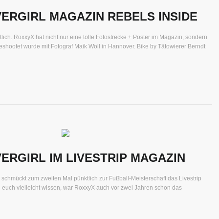
ERGIRL MAGAZIN REBELS INSIDE
tlich. RoxxyX hat nicht nur eine tolle Fotostrecke + Poster im Magazin, sondern
shootet wurde mit Fotograf Maik Wöll in Hannover. Bike by Tätowierer Berndt
ERGIRL IM LIVESTRIP MAGAZIN
schmückt zum zweiten Mal pünktlich zur Fußball-Meisterschaft das Livestrip
 euch vielleicht wissen, war RoxxyX auch vor zwei Jahren schon das