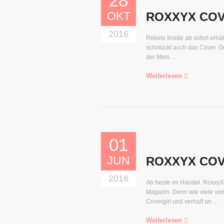
28
OKT
ROXXYX COV
2016
Rebels Inside ab sofort erhäl
schmückt auch das Cover. Ge
der Meis ...
Weiterlesen
01
JUN
ROXXYX COV
2016
Ab heute im Handel. RoxxyX 
Magazin. Denn wie viele von
Covergirl und verhalf un ...
Weiterlesen