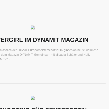
ERGIRL IM DYNAMIT MAGAZIN
sslich der Fußball Europameisterschaft 2016 gibt es ab heute weibliche
n dem Magazin DYNAMIT. Gemeinsam mit Micaela Schäfer und Holly
IT-Co ...